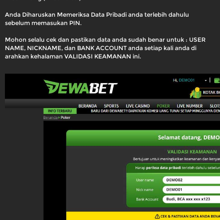
Anda Diharuskan Memeriksa Data Pribadi anda terlebih dahulu
sebelum memasukan PIN.
Mohon selalu cek dan pastikan data anda sudah benar untuk : USER
NAME, NICKNAME, dan BANK ACCOUNT anda setiap kali anda di
arahkan kehalaman VALIDASI KEAMANAN ini.