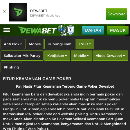
×
DEWABET
Download
DEWABET Mobile App
DAFTAR
MASUK
Anti Blokir
Mobile
Hubungi Kami
INFO
Kalkulator Mix Parlay
Kebijakan
Mobile
Video Dewabet
Phishing
FITUR KEAMANAN GAME POKER
Kini Hadir Fitur Keamanan Terbaru Game Poker Dewabet
Fitur keamanan baru dari dewabet jika anda ingin bermain poker dan
pada saat anda masuk ke menu poker maka tampilan menampilkan
data anda di tampilan setiap kali anda akan masuk ke menu poker.
Fungsi ini untuk menjaga anda lebih berhati-hati dan lebih teliti untuk
memasukan PIN poker anda dari website phising. Untuk kemananan
maka Anda Akan diarahkan Ke Halaman Validasi Keamanan Bertujuan
Untuk meningkatkan Keamanan, kenyamanan dan Untuk Menghindari
Web Phising ( Web Palsu ).