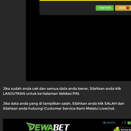
Jika sudah anda cek dan semua data anda benar, Silahkan anda klik
LANJUTKAN untuk ke Halaman Validasi PIN.
Jika data anda yang di tampilkan salah, Silahkan anda klik SALAH dan
Silahkan anda hubungi Customer Service Kami Melalui Livechat.